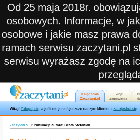
Od 25 maja 2018r. obowiązuj
osobowych. Informacje, w ja
osobowe i jakie masz prawa d
ramach serwisu zaczytani.pl st
serwisu wyrażasz zgodę na ic
przegląda
Księgarnia
Twoje
T
Zaczytani.pl
zamówienia
d
Witaj!
Zaloguj się
, a jeśli nie jesteś jeszcze naszym klientem,
zarejestruj się
.
Zaczytani.pl
Publikacje autora: Beata Stefaniak