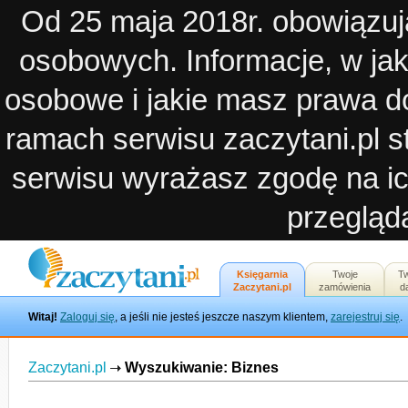
Od 25 maja 2018r. obowiązuj
osobowych. Informacje, w ja
osobowe i jakie masz prawa d
ramach serwisu zaczytani.pl st
serwisu wyrażasz zgodę na ic
przegląda
Księgarnia
Twoje
T
Zaczytani.pl
zamówienia
d
Witaj!
Zaloguj się
, a jeśli nie jesteś jeszcze naszym klientem,
zarejestruj się
.
Zaczytani.pl
Wyszukiwanie: Biznes