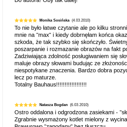
Do autora! Oby tak dalej!
Monika Sosińska
(4.03.2010)
To nie było łatwe czytanie ale po kilku stron
mnie na "max" i kiedy dobrnęłam końca okaza
szkoda, że tak szybko się skończyło. Świetn
poszarpanie i rozmazanie obrazów na fakt po
Zadziwiająca zdolność posługiwaniem się sł
maluje obrazy słowami budując ze złożonośc
niespotykane znaczenia. Bardzo dobra pozyc
lecz po maturze.
Totalny Bauhaus!!!!!!!!!!!!!!!!!!
Natasza Bogdan
(6.03.2010)
Ostro oddalona i odgrodzona zasiekami - "s
Zgrabnie wysmażony kotlet mielony z wycinan
Brawurowo "zapodany" bez tłuszczu.