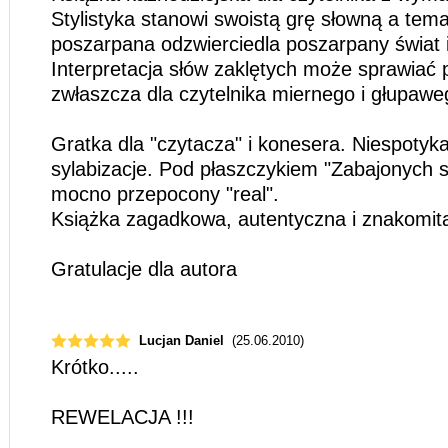
Stylistyka stanowi swoistą grę słowną a tem
poszarpana odzwierciedla poszarpany świat i
Interpretacja słów zaklętych może sprawiać
zwłaszcza dla czytelnika miernego i głupawe
Gratka dla "czytacza" i konesera. Niespotyka
sylabizacje. Pod płaszczykiem "Zabajonych s
mocno przepocony "real".
Książka zagadkowa, autentyczna i znakomit
Gratulacje dla autora
Lucjan Daniel
(25.06.2010)
Krótko.....
REWELACJA !!!