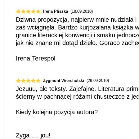
Irena Pliszka
(18.09.2010)
Dziwna propozycja, najpierw mnie nudziała 
zaś wciągnęła. Bardzo kurjozalana książka 
granice literackiej konwencji i smaku jednoc
jak nie znane mi dotąd dzieło. Goraco zache
Irena Terespol
Zygmunt Wiercholski
(29.09.2010)
Jezuuu, ale teksty. Zajefajne. Literatura prim
ścierny w pachnącej różami chusteczce z j
Kiedy kolejna pozycja autora?
Zyga .... jou!