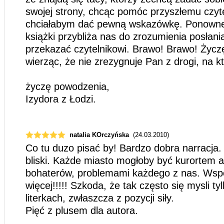
swojej strony, chcąc pomóc przyszłemu czyte
chciałabym dać pewną wskazówkę. Ponowne 
książki przybliża nas do zrozumienia posłani
przekazać czytelnikowi. Brawo! Brawo! Życ
wierząc, że nie zrezygnuje Pan z drogi, na k
życzę powodzenia,
Izydora z Łodzi.
natalia KOrczyńska
(24.03.2010)
Co tu duzo pisać by! Bardzo dobra narracja.
bliski. Każde miasto mogłoby być kurortem 
bohaterów, problemami każdego z nas. Wspó
więcej!!!!! Szkoda, że tak często się mysli ty
literkach, zwłaszcza z pozycji siły.
Pięć z plusem dla autora.