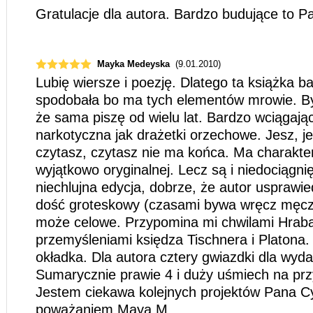
Gratulacje dla autora. Bardzo budujące to Pa
Mayka Medeyska
(9.01.2010)
Lubię wiersze i poezję. Dlatego ta książka b
spodobała bo ma tych elementów mrowie. B
że sama piszę od wielu lat. Bardzo wciągają
narkotyczna jak drażetki orzechowe. Jesz, je
czytasz, czytasz nie ma końca. Ma charakter
wyjątkowo oryginalnej. Lecz są i niedociągni
niechlujna edycja, dobrze, że autor usprawiedl
dość groteskowy (czasami bywa wręcz męczą
może celowe. Przypomina mi chwilami Hrabala
przemyśleniami księdza Tischnera i Platona
okładka. Dla autora cztery gwiazdki dla wyd
Sumarycznie prawie 4 i duży uśmiech na przy
Jestem ciekawa kolejnych projektów Pana Cy
poważaniem Maya M.