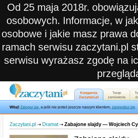
Od 25 maja 2018r. obowiązuj
osobowych. Informacje, w ja
osobowe i jakie masz prawa d
ramach serwisu zaczytani.pl st
serwisu wyrażasz zgodę na ic
przegląda
Księgarnia
Twoje
T
Zaczytani.pl
zamówienia
d
Witaj!
Zaloguj się
, a jeśli nie jesteś jeszcze naszym klientem,
zarejestruj się
.
Zaczytani.pl
Dramat
Zabajone slajdy — Wojciech Cy