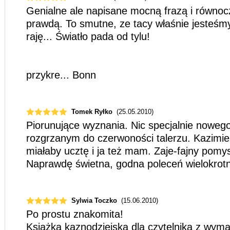
Genialne ale napisane mocną frazą i równo
prawdą. To smutne, ze tacy właśnie jesteśmy
raję... Światło pada od tylu!
przykre... Bonn
Tomek Ryłko
(25.05.2010)
Piorunujące wyznania. Nic specjalnie noweg
rozgrzanym do czerwoności talerzu. Kazimi
miałaby ucztę i ja też mam. Zaje-fajny pomys
Naprawdę świetna, godna poleceń wielokrot
Sylwia Toczko
(15.06.2010)
Po prostu znakomita!
Książka kaznodziejska dla czytelnika z wym