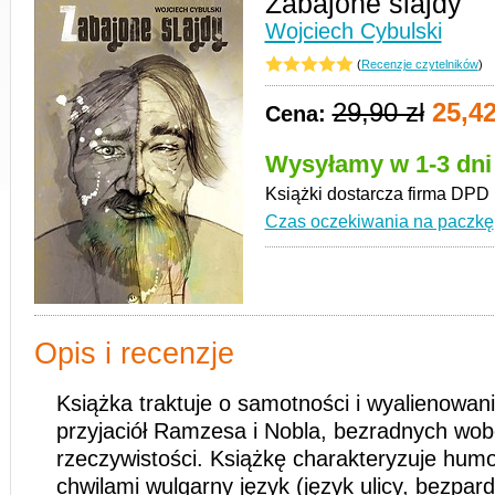
Zabajone slajdy
Wojciech Cybulski
(
Recenzje czytelników
)
29,90 zł
25,42
Cena:
Wysyłamy w 1-3 dni
Książki dostarcza firma DPD
Czas oczekiwania na paczkę
Opis i recenzje
Książka traktuje o samotności i wyalienowa
przyjaciół Ramzesa i Nobla, bezradnych wob
rzeczywistości. Książkę charakteryzuje hum
chwilami wulgarny język (język ulicy, bezpa