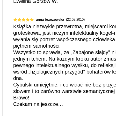
Ewelina Gorzów W.
anna brzozowska
(22.02.2010)
Książka niezwykle przewrotna, miejscami kom
groteskowa, jest niczym intelektualny kogel-
wyłania się portret współczesnego człowiek
piętnem samotności.
Wszystko to sprawia, że „Zabajone slajdy” ni
jednym tchem. Na każdym kroku autor zmusz
pewnego intelektualnego wysiłku, do refleksj
wśród „fizjologicznych przygód” bohaterów k
dna.
Cybulski umiejętnie, i co widać nie bez przyj
słowem i to zarówno warstwie semantycznej j
Brawo!
Czekam na jeszcze…