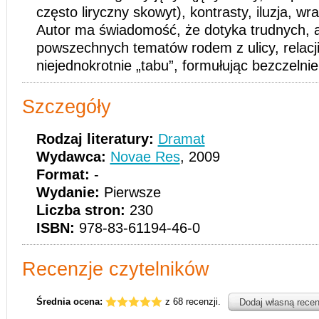
często liryczny skowyt), kontrasty, iluzja, wraż
Autor ma świadomość, że dotyka trudnych, 
powszechnych tematów rodem z ulicy, relacji,
niejednokrotnie „tabu”, formułując bezczelnie
Szczegóły
Rodzaj literatury:
Dramat
Wydawca:
Novae Res
, 2009
Format:
-
Wydanie:
Pierwsze
Liczba stron:
230
ISBN:
978-83-61194-46-0
Recenzje czytelników
Średnia ocena:
z 68 recenzji.
Dodaj własną recen