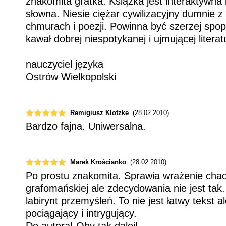
znakomita gratka. Książka jest interaktywna
słowna. Niesie ciężar cywilizacyjny dumnie 
chmurach i poezji. Powinna być szerzej spo
kawał dobrej niespotykanej i ujmującej literat
nauczyciel języka
Ostrów Wielkopolski
Remigiusz Klotzke
(28.02.2010)
Bardzo fajna. Uniwersalna.
Marek Krościanko
(28.02.2010)
Po prostu znakomita. Sprawia wrażenie chao
grafomańskiej ale zdecydowania nie jest ta
labirynt przemyśleń. To nie jest łatwy tekst 
pociągający i intrygujący.