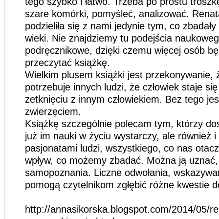
tego szybko i łatwo. Trzeba po prostu troszkę
szare komórki, pomyśleć, analizować. Renat
podzieliła się z nami jedynie tym, co zbadały
wieki. Nie znajdziemy tu podejścia naukowego
podręcznikowe, dzięki czemu więcej osób bę
przeczytać książkę.
Wielkim plusem książki jest przekonywanie, 
potrzebuje innych ludzi, że człowiek staje si
zetknięciu z innym człowiekiem. Bez tego jes
zwierzęciem.
Książkę szczególnie polecam tym, którzy dos
już im nauki w życiu wystarczy, ale również i
pasjonatami ludzi, wszystkiego, co nas ota
wpływ, co możemy zbadać. Można ją uznać, 
samopoznania. Liczne odwołania, wskazywan
pomogą czytelnikom zgłębić różne kwestie do
http://annasikorska.blogspot.com/2014/05/re