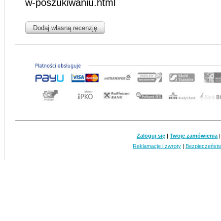
w-poszukiwaniu.html
Dodaj własną recenzję
Zaloguj się
|
Twoje zamówienia
Reklamacje i zwroty
|
Bezpieczeńst