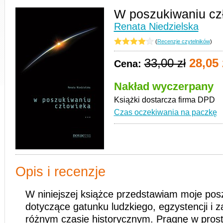
W poszukiwaniu cz
Renata Niedzielska
(
Recenzje czytelników
)
33,00 zł
28,05 
Cena:
Nakład wyczerpany
Książki dostarcza firma DPD
Czas oczekiwania na paczkę
Opis i recenzje
W niniejszej książce przedstawiam moje pos
dotyczące gatunku ludzkiego, egzystencji i 
różnym czasie historycznym. Pragnę w pros