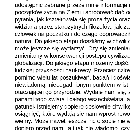
udostępnić zebrane przeze mnie informacje 
początków życia na Ziemi i spróbować dać o
pytania, jak kształtowała się proza życia or
widziana przez starożytnych filozofów, jak z
człowiek na początku i do czego doprowadził
natura. Do jakiego etapu doszliśmy w chwili 
może jeszcze się wydarzyć. Czy się zmieniam
zmieniamy w konsekwencji postępu cywilizac
globalizacji. Do jakiego etapu możemy dojść
ludzkiej przyszłości naukowcy. Przecież człow
pomimo wielu lat poszukiwań, badań i doświa
niewiadomą, nieodgadnionym punktem w istn
otaczającej go przyrodzie. Wydaje nam się, 
panami tego świata i całego wszechświata, a
gatunek istniejemy dopiero dosłownie chwilk
osiągnięć, które wydają się nam wprost rewol
wiemy. Może nawet jeszcze nic o sobie nie 
dopiero przed nami, a i tak nie wiadomo, cz