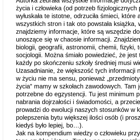
Autorka zebrała wszystkie informacje dotyc
życia i człowieka (od potrzeb fizjologicznych 
wyłuskała te istotne, odrzuciła śmieci, które 
wszystkich stron i tak oto powstała książka, 
znajdziemy informacje, które są wszędzie do
unoszące się w chaosie informacji. Znajdziem
biologii, geografii, astronomii, chemii, fizyki, te
socjologii. Można śmiało powiedzieć, że jest
każdy po skończeniu szkoły średniej musi wi
Uzasadnianie, że większość tych informacji 
w życiu nie ma sensu, ponieważ „przedmioty
życia” mamy w szkołach zawodowych. Tam 
potrzebne do egzystencji. Tu jest minimum 
nabrania dojrzałości i świadomości, a przecie
prowadzi do ewolucji naszych stosunków w k
polepszenia bytu większej ilości osób (i pros
kiedyś było lepiej, bo…).
Jak na kompendium wiedzy o człowieku przys