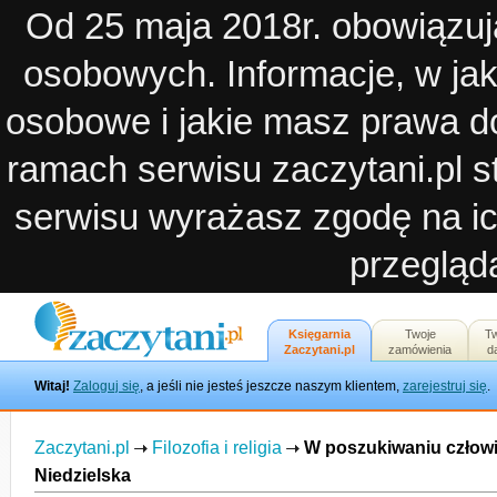
Od 25 maja 2018r. obowiązuj
osobowych. Informacje, w ja
osobowe i jakie masz prawa d
ramach serwisu zaczytani.pl st
serwisu wyrażasz zgodę na ic
przegląda
Księgarnia
Twoje
T
Zaczytani.pl
zamówienia
d
Witaj!
Zaloguj się
, a jeśli nie jesteś jeszcze naszym klientem,
zarejestruj się
.
Zaczytani.pl
Filozofia i religia
W poszukiwaniu człow
Niedzielska