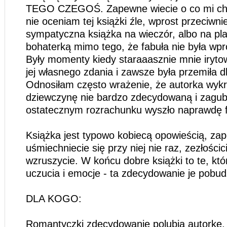
TEGO CZEGOŚ. Zapewne wiecie o co mi cho
nie oceniam tej książki źle, wprost przeciwni
sympatyczna książka na wieczór, albo na pla
bohaterką mimo tego, że fabuła nie była wpr
Były momenty kiedy staraaasznie mnie iryto
jej własnego zdania i zawsze była przemiła d
Odnosiłam często wrażenie, że autorka wyk
dziewczynę nie bardzo zdecydowaną i zagub
ostatecznym rozrachunku wyszło naprawdę f
Książka jest typowo kobiecą opowieścią, za
uśmiechniecie się przy niej nie raz, zezłości
wzruszycie. W końcu dobre książki to te, kt
uczucia i emocje - ta zdecydowanie je pobudz
DLA KOGO:
Romantyczki zdecydowanie polubią autorkę, p