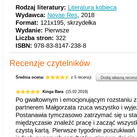
Rodzaj literatury:
Literatura kobieca
Wydawca:
Novae Res
, 2018
Format:
121x195, skrzydełka
Wydanie:
Pierwsze
Liczba stron:
322
ISBN:
978-83-8147-238-8
Recenzje czytelników
Średnia ocena:
z 5 recenzji.
Dodaj własną recenz
Kinga Bara
(15.02.2019)
Po gwałtownym i emocjonującym rozstaniu 
partnerem Małgorzata rzuca wszystko i wyje
Postanawia tymczasowo zatrzymać się u star
międzyczasie znaleźć pracę i zacząć wszyst
czystą kartą. Pierwsze tygodnie poszukiwań