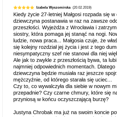
Izabela Wyszomirska
(20.02.2019)
Kiedy życie 27-letniej Małgosi rozpada się 
dziewczyna postanawia w raz na zawsze odc
przeszłości. Wyjeżdża z Wrocławia i zatrzymu
siostry, która pomaga jej stanąć na nogi. No
ludzie, nowa praca... Małgosia czuje, że wła
się kolejny rozdział jej życia i jest z tego d
niesympatyczny szef nie stanowi dla niej wi
Ale jak to zwykle z przeszłością bywa, ta lu
najmniej odpowiednich momentach. Dlatego
dziewczyna będzie musiała raz jeszcze spoj
mężczyźnie, od którego starała się uciec...
Czy to, co wywalczyła dla siebie w nowym mi
przepadnie? Czy czarne chmury, które się na
przyniosą w końcu oczyszczającą burzę?
Justyna Chrobak ma już na swoim koncie pow