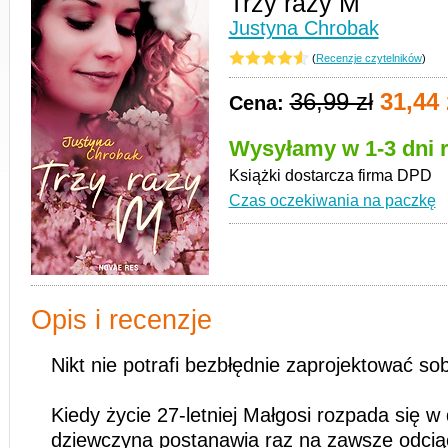
Trzy razy M
Justyna Chrobak
(
Recenzje czytelników
)
36,99 zł
31,44 
Cena:
Wysyłamy w 1-3 dni 
Książki dostarcza firma DPD
Czas oczekiwania na paczkę
Opis i recenzje
Nikt nie potrafi bezbłędnie zaprojektować sob
Kiedy życie 27-letniej Małgosi rozpada się 
dziewczyna postanawia raz na zawsze odcią