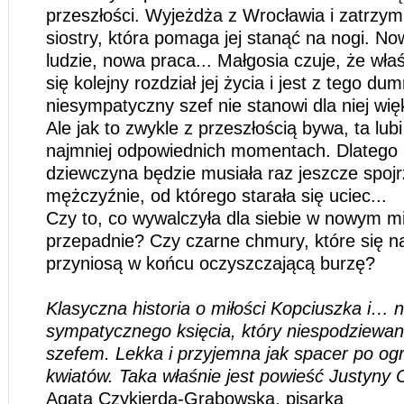
przeszłości. Wyjeżdża z Wrocławia i zatrzymu
siostry, która pomaga jej stanąć na nogi. No
ludzie, nowa praca... Małgosia czuje, że wła
się kolejny rozdział jej życia i jest z tego d
niesympatyczny szef nie stanowi dla niej wi
Ale jak to zwykle z przeszłością bywa, ta lu
najmniej odpowiednich momentach. Dlatego
dziewczyna będzie musiała raz jeszcze spoj
mężczyźnie, od którego starała się uciec...
Czy to, co wywalczyła dla siebie w nowym mi
przepadnie? Czy czarne chmury, które się na
przyniosą w końcu oczyszczającą burzę?
Klasyczna historia o miłości Kopciuszka i… n
sympatycznego księcia, który niespodziewanie
szefem. Lekka i przyjemna jak spacer po og
kwiatów. Taka właśnie jest powieść Justyny 
Agata Czykierda-Grabowska, pisarka