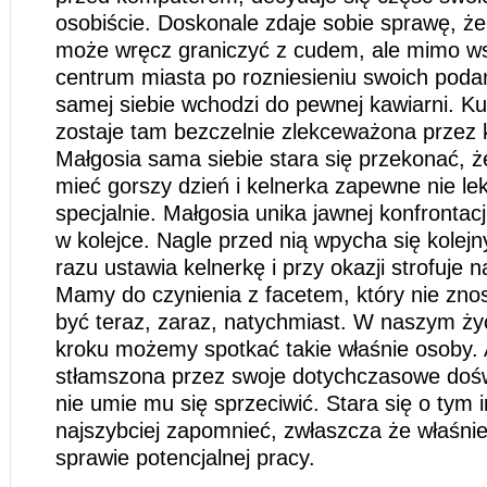
osobiście. Doskonale zdaje sobie sprawę, że
może wręcz graniczyć z cudem, ale mimo ws
centrum miasta po rozniesieniu swoich poda
samej siebie wchodzi do pewnej kawiarni. K
zostaje tam bezczelnie zlekceważona przez 
Małgosia sama siebie stara się przekonać, 
mieć gorszy dzień i kelnerka zapewne nie le
specjalnie. Małgosia unika jawnej konfrontacj
w kolejce. Nagle przed nią wpycha się kolejny
razu ustawia kelnerkę i przy okazji strofuje 
Mamy do czynienia z facetem, który nie zno
być teraz, zaraz, natychmiast. W naszym ż
kroku możemy spotkać takie właśnie osoby. 
stłamszona przez swoje dotychczasowe doś
nie umie mu się sprzeciwić. Stara się o tym 
najszybciej zapomnieć, zwłaszcza że właśnie
sprawie potencjalnej pracy.