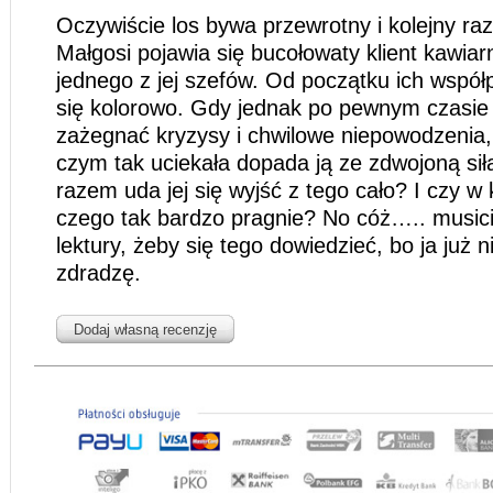
Oczywiście los bywa przewrotny i kolejny ra
Małgosi pojawia się bucołowaty klient kawiar
jednego z jej szefów. Od początku ich współ
się kolorowo. Gdy jednak po pewnym czasie 
zażegnać kryzysy i chwilowe niepowodzenia,
czym tak uciekała dopada ją ze zdwojoną siłą
razem uda jej się wyjść z tego cało? I czy w
czego tak bardzo pragnie? No cóż….. musici
lektury, żeby się tego dowiedzieć, bo ja już n
zdradzę.
Dodaj własną recenzję