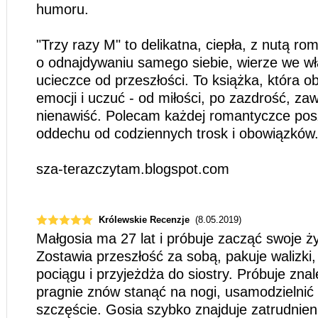
humoru.
"Trzy razy M" to delikatna, ciepła, z nutą r
o odnajdywaniu samego siebie, wierze we wł
ucieczce od przeszłości. To książka, która ob
emocji i uczuć - od miłości, po zazdrość, za
nienawiść. Polecam każdej romantyczce posz
oddechu od codziennych trosk i obowiązków
sza-terazczytam.blogspot.com
Królewskie Recenzje
(8.05.2019)
Małgosia ma 27 lat i próbuje zacząć swoje ż
Zostawia przeszłość za sobą, pakuje walizki
pociągu i przyjeżdża do siostry. Próbuje zna
pragnie znów stanąć na nogi, usamodzielnić s
szczęście. Gosia szybko znajduje zatrudnien