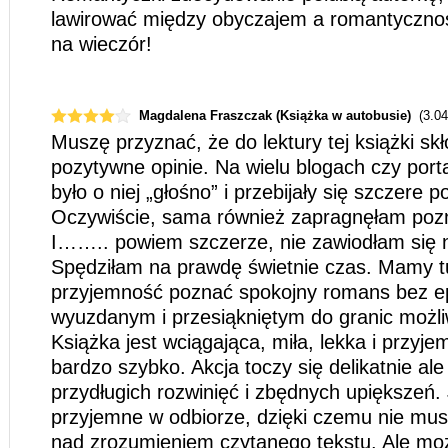
lawirować między obyczajem a romantycznośc
na wieczór!
Magdalena Fraszczak (Książka w autobusie)
(3.0
Muszę przyznać, że do lektury tej książki sk
pozytywne opinie. Na wielu blogach czy port
było o niej „głośno” i przebijały się szczere po
Oczywiście, sama również zapragnęłam pozna
I…….. powiem szczerze, nie zawiodłam się n
Spędziłam na prawdę świetnie czas. Mamy t
przyjemność poznać spokojny romans bez e
wyuzdanym i przesiąkniętym do granic możl
Książka jest wciągająca, miła, lekka i przyje
bardzo szybko. Akcja toczy się delikatnie ale 
przydługich rozwinięć i zbędnych upiększeń. J
przyjemne w odbiorze, dzięki czemu nie mus
nad zrozumieniem czytanego tekstu. Ale moż