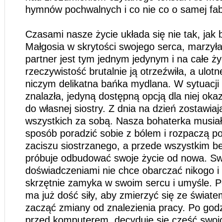
hymnów pochwalnych i co nie co o samej fab
Czasami nasze życie układa się nie tak, jak 
Małgosia w skrytości swojego serca, marzyła 
partner jest tym jednym jedynym i na całe ży
rzeczywistość brutalnie ją otrzeźwiła, a ulot
niczym delikatna bańka mydlana. W sytuacji 
znalazła, jedyną dostępną opcją dla niej oka
do własnej siostry. Z dnia na dzień zostawiaj
wszystkich za sobą. Nasza bohaterka musiał
sposób poradzić sobie z bólem i rozpaczą po
zaciszu siostrzanego, a przede wszystkim 
próbuje odbudować swoje życie od nowa. Sw
doświadczeniami nie chce obarczać nikogo i
skrzętnie zamyka w swoim sercu i umyśle. 
ma już dość siły, aby zmierzyć się ze świat
zacząć zmiany od znalezienia pracy. Po go
przed komputerem, decyduje się część swoi