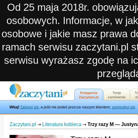
Od 25 maja 2018r. obowiązuj
osobowych. Informacje, w ja
osobowe i jakie masz prawa d
ramach serwisu zaczytani.pl st
serwisu wyrażasz zgodę na ic
przegląda
Księgarnia
Twoje
T
Zaczytani.pl
zamówienia
d
Witaj!
Zaloguj się
, a jeśli nie jesteś jeszcze naszym klientem,
zarejestruj się
.
Zaczytani.pl
Literatura kobieca
Trzy razy M — Justy