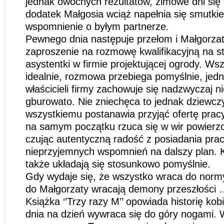
jednak owocnych rezultatów, zimowe dni się 
dodatek Małgosia wciąż napełnia się smutki
wspomnienie o byłym partnerze.
Pewnego dnia następuje przełom i Małgorza
zaproszenie na rozmowę kwalifikacyjną na s
asystentki w firmie projektującej ogrody. Ws
idealnie, rozmowa przebiega pomyślnie, jedn
właścicieli firmy zachowuje się nadzwyczaj ni
gburowato. Nie zniechęca to jednak dziewczy
wszystkiemu postanawia przyjąć ofertę pracy
na samym początku rzuca się w wir powierzon
czując autentyczną radość z posiadania prac
nieprzyjemnych wspomnień na dalszy plan. K
także układają się stosunkowo pomyślnie.
Gdy wydaje się, że wszystko wraca do norm
do Małgorzaty wracają demony przeszłości 
Książka ‘’Trzy razy M’’ opowiada historię kobi
dnia na dzień wywraca się do góry nogami.