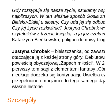
Gdy rozsypuje się nasze życie, szukamy wsp
najbliższych. W ten właśnie sposób Gosia zn
Bielsku-Białej u siostry. Czy uda jej się odb
Czy jej życie rozkwitnie? Justyna Chrobak w
czytelników z trzecią książką, a ja już czek
Katarzyna Bieńkowska, poligon-domowy.blo
Justyna Chrobak
– bielszczanka, od zawsz
otaczające ją z każdej strony góry. Debiuto
powieścią obyczajową „Zapach miłości”. W 
pierwszy tom sagi z elementami fantasy „Córk
niedługo doczeka się kontynuacji. Uwielbia cz
przepełnione emocjami i do tego samego dąż
własne historie.
Szczegóły