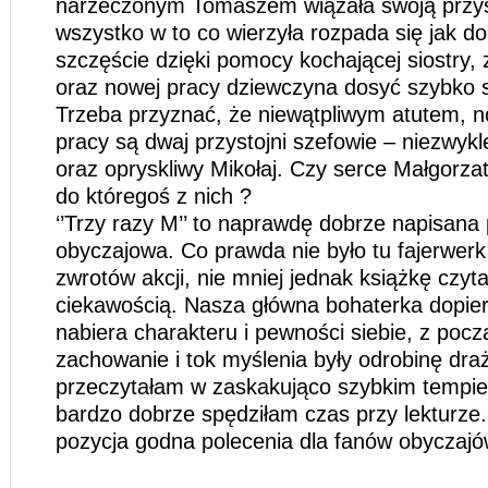
narzeczonym Tomaszem wiązała swoją przysz
wszystko w to co wierzyła rozpada się jak d
szczęście dzięki pomocy kochającej siostry, 
oraz nowej pracy dziewczyna dosyć szybko s
Trzeba przyznać, że niewątpliwym atutem, 
pracy są dwaj przystojni szefowie – niezwyk
oraz opryskliwy Mikołaj. Czy serce Małgorzat
do któregoś z nich ?
‘’Trzy razy M’’ to naprawdę dobrze napisana
obyczajowa. Co prawda nie było tu fajerwerk
zwrotów akcji, nie mniej jednak książkę czyta
ciekawością. Nasza główna bohaterka dopie
nabiera charakteru i pewności siebie, z począ
zachowanie i tok myślenia były odrobinę dra
przeczytałam w zaskakująco szybkim tempie 
bardzo dobrze spędziłam czas przy lekturze
pozycja godna polecenia dla fanów obyczajó