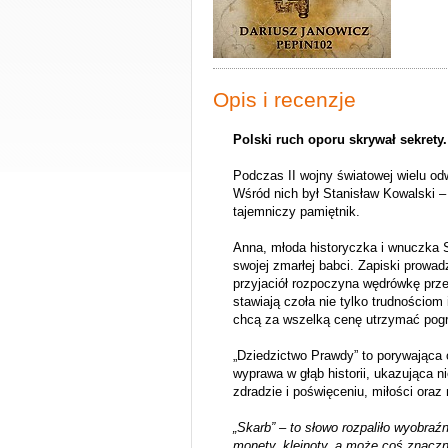
Opis i recenzje
Polski ruch oporu skrywał sekrety.
Podczas II wojny światowej wielu od
Wśród nich był Stanisław Kowalski – 
tajemniczy pamiętnik.
Anna, młoda historyczka i wnuczka 
swojej zmarłej babci. Zapiski prowa
przyjaciół rozpoczyna wędrówkę prz
stawiają czoła nie tylko trudnościo
chcą za wszelką cenę utrzymać pogr
„Dziedzictwo Prawdy” to porywająca 
wyprawa w głąb historii, ukazująca n
zdradzie i poświęceniu, miłości oraz 
„Skarb” – to słowo rozpaliło wyobraź
monety, klejnoty, a może coś znaczn