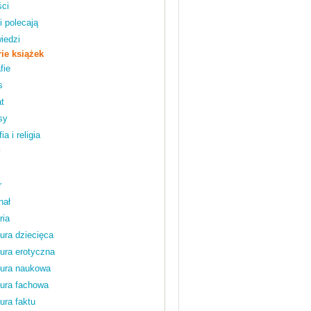
ci
i polecają
iedzi
ie książek
fie
s
t
sy
ia i religia
y
r
nał
ria
tura dziecięca
tura erotyczna
tura naukowa
tura fachowa
tura faktu