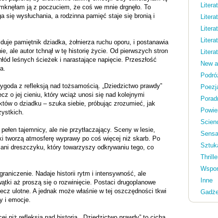
Litera
amknęłam ją z poczuciem, że coś we mnie drgnęło. To
 się wysłuchania, a rodzinna pamięć staje się bronią i
Litera
Litera
Liter
uje pamiętnik dziadka, żołnierza ruchu oporu, i postanawia
e, ale autor tchnął w tę historię życie. Od pierwszych stron
Litera
ód leśnych ścieżek i narastające napięcie. Przeszłość
New a
a.
Podró
zygoda z refleksją nad tożsamością. „Dziedzictwo prawdy”
Poezj
ecz o jej cieniu, który wciąż unosi się nad kolejnymi
Porad
któw o dziadku – szuka siebie, próbując zrozumieć, jak
Powie
zystkich.
Scienc
pełen tajemnicy, ale nie przytłaczający. Sceny w lesie,
Sensa
i tworzą atmosferę wyprawy po coś więcej niż skarb. Po
Sztuk
 ani dreszczyku, który towarzyszy odkrywaniu tego, co
Thrille
Wspom
graniczenie. Nadaje historii rytm i intensywność, ale
Inne
wątki aż proszą się o rozwinięcie. Postaci drugoplanowe
, lecz ulotne. A jednak może właśnie w tej oszczędności tkwi
Gadże
y i emocje.
j niż refleksja nad historią. „Dziedzictwo prawdy” to cicha,