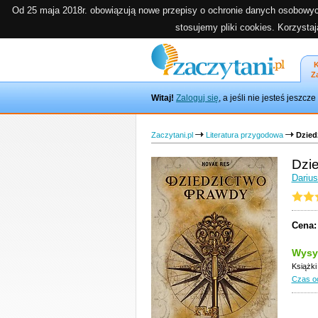
Od 25 maja 2018r. obowiązują nowe przepisy o ochronie danych osobowyc
stosujemy pliki cookies. Korzysta
K
Z
Witaj!
Zaloguj się
, a jeśli nie jesteś jeszc
Zaczytani.pl
Literatura przygodowa
Dzied
Dzi
Dariu
Cena:
Wysy
Książki
Czas o