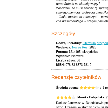
nowe światło na historię wojny?
Wiedziała, że musi zbadać tę sprawę.
swojego mentora, profesora Jana Now
– Janie, musisz to zobaczyć! – powi
coś niesamowitego w starym pamiętn
Szczegóły
Rodzaj literatury:
Literatura przygo
Wydawca:
Novae Res
, 2025
Format:
121x195, skrzydełka
Wydanie:
Pierwsze
Liczba stron:
86
ISBN:
978-83-8373-781-2
Recenzje czytelników
Średnia ocena:
z 1 re
Monika Fabjańska
(
Dariusz Janowicz w „Dziedzictwie pra
stron. Czasem wystarczy cichy szele