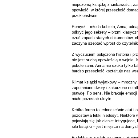
niepozorną książkę z ciekawości, z
opowieść, w której przeszłość domaga
przekleństwem.
Pomysł – młoda kobieta, Anna, odnajd
odkryć jego sekrety – brzmi klasyczni
czuć zapach starych dokumentów, chł
zaczyna szeptać wprost do czytelnik
Z wyczuciem połączona historia i pr
nie jest suchą opowieścią o wojnie, l
pokoleniami. Anna nie szuka tylko fa
bardzo przeszłość kształtuje nas ws
Klimat książki wyjątkowy – mroczny, 
zapomniane dwory i zakurzone notatk
prawdę. Po sens. Nie brakuje emocji
miało pozostać ukryte.
Krótka forma to jednocześnie atut i o
pozostawia lekki niedosyt. Niektóre 
pojawiają się jak cienie: intrygujące
siła książki – jest miejsce na domysł
Po lekturze zostało we mnie coś więce