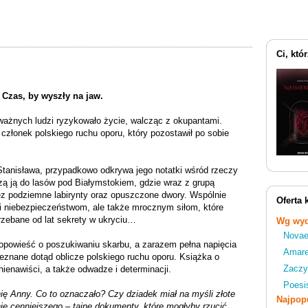
Ci, któ
 Czas, by wyszły na jaw.
ważnych ludzi ryzykowało życie, walcząc z okupantami.
członek polskiego ruchu oporu, który pozostawił po sobie
Stanisława, przypadkowo odkrywa jego notatki wśród rzeczy
dzą ją do lasów pod Białymstokiem, gdzie wraz z grupą
ez podziemne labirynty oraz opuszczone dwory. Wspólnie
Oferta 
m i niebezpieczeństwom, ale także mrocznym siłom, które
zebane od lat sekrety w ukryciu…
Wg wyd
Novae
opowieść o poszukiwaniu skarbu, a zarazem pełna napięcia
Amar
ieznane dotąd oblicze polskiego ruchu oporu. Książka o
Zaczy
nienawiści, a także odwadze i determinacji.
Poesi
nię Anny. Co to oznaczało? Czy dziadek miał na myśli złote
Najpopu
ie cenniejszego – tajne dokumenty, które mogłyby rzucić