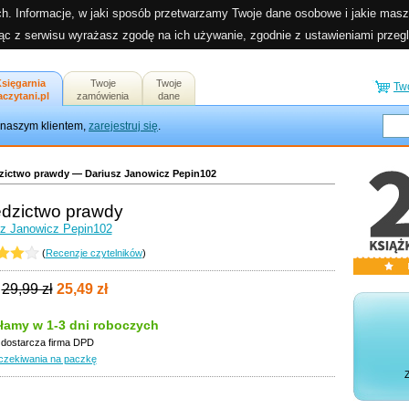
h. Informacje, w jaki sposób przetwarzamy Twoje dane osobowe i jakie masz
jąc z serwisu wyrażasz zgodę na ich używanie, zgodnie z ustawieniami przegl
sięgarnia
Twoje
Twoje
Tw
aczytani.pl
zamówienia
dane
ze naszym klientem,
zarejestruj się
.
zictwo prawdy — Dariusz Janowicz Pepin102
edzictwo prawdy
sz Janowicz Pepin102
(
Recenzje czytelników
)
29,99 zł
25,49 zł
łamy w 1-3 dni roboczych
 dostarcza firma DPD
czekiwania na paczkę
Z