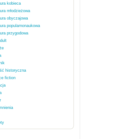
tura kobieca
tura młodzieżowa
tura obyczajowa
atura popularnonaukowa
tura przygodowa
dult
że
a
nik
ść historyczna
e fiction
cja
a
r
nienia
ty