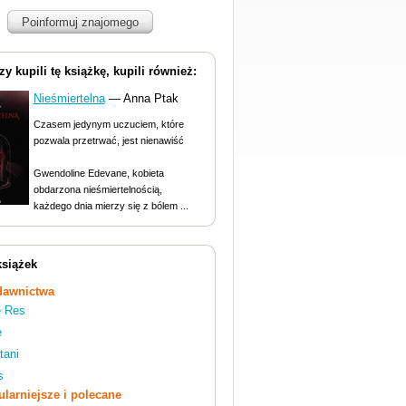
Poinformuj znajomego
rzy kupili tę książkę, kupili również:
Nieśmiertelna
— Anna Ptak
Czasem jedynym uczuciem, które
pozwala przetrwać, jest nienawiść
Gwendoline Edevane, kobieta
obdarzona nieśmiertelnością,
każdego dnia mierzy się z bólem ...
książek
awnictwa
 Res
e
tani
s
larniejsze i polecane