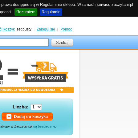
 prawa dostępne są w Regulaminie sklepu. W ramach serwisu zaczytani.pl
ądarki.
Rozumiem
Regulamin
ój koszyk
jest pusty
|
Zaloguj się
|
Pomoc
Szukaj
Liczba:
Dodaj do koszyka
akupy w Zaczytani.pl
są bezpieczne
.