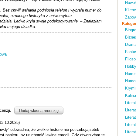
Nowoś
Klienc
 Bez chwili wahania podniosła telefon i wybrała numer do
aka, uznanego historyka z uniwersytetu.
Zapow
edziała. Ledwo kryła swoje podekscytowanie. – Znalazłam
Kategor
iku mojego dziadka.
Biogra
Bizne
Drama
Fanta
dowa
Filozof
Hobb
Horror
Humo
Krymi
Kulina
Litera
Litera
cenzji.
Dodaj własną recenzję
Litera
13.10.2025)
Litera
wdy” udowadnia, że wielkie historie nie potrzebują setek
Litera
st papieru, by uruchomić lawinę emocji. Gdy otworzyłam tę