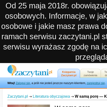
Od 25 maja 2018r. obowiązuj
osobowych. Informacje, w ja
osobowe i jakie masz prawa d
ramach serwisu zaczytani.pl st
serwisu wyrażasz zgodę na ic
przegląda
Księgarnia
Twoje
T
Zaczytani.pl
zamówienia
d
Witaj!
Zaloguj się
, a jeśli nie jesteś jeszcze naszym klientem,
zarejestruj się
.
Zaczytani.pl
Literatura obyczajowa
W samą porę — K