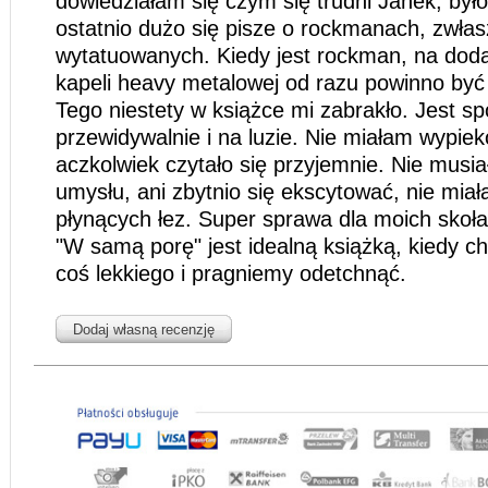
dowiedziałam się czym się trudni Janek, było
ostatnio dużo się pisze o rockmanach, zwła
wytatuowanych. Kiedy jest rockman, na doda
kapeli heavy metalowej od razu powinno być
Tego niestety w książce mi zabrakło. Jest sp
przewidywalnie i na luzie. Nie miałam wypie
aczkolwiek czytało się przyjemnie. Nie musi
umysłu, ani zbytnio się ekscytować, nie mia
płynących łez. Super sprawa dla moich skoł
"W samą porę" jest idealną książką, kiedy 
coś lekkiego i pragniemy odetchnąć.
Dodaj własną recenzję