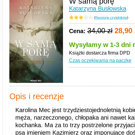
W samą porę
Katarzyna Busłowska
(
Recenzje czytelników
)
34,00 zł
28,90 
Cena:
Wysyłamy w 1-3 dni 
Książki dostarcza firma DPD
Czas oczekiwania na paczkę
Opis i recenzje
Karolina Mec jest trzydziestojednoletnią kobi
męża, narzeczonego, chłopaka ani nawet ka
kochanka. Ma za to trzy postrzelone przyjaci
psa imieniem Kazimierz oraz imponujące do